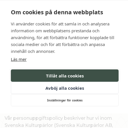
Language
Kontakt
Öppettider
Om cookies på denna webbplats
Vi använder cookies för att samla in och analysera
BOKA
information om webbplatsens prestanda och
användning, för att förbättra funktioner kopplade till
sociala medier och för att förbättra och anpassa
Din säkerhet är viktig
innehåll och annonser.
Läs mer
INTEGRITET­SPOLICY
Tillåt alla cookies
Senast uppdaterad den 4 mars 2022
Avböj alla cookies
Inställningar för cookies
Personuppgifts- och integritetspolicy för
Svenska Kulturpärlor
Vår personuppgiftspolicy beskriver hur vi inom
Svenska Kulturpärlor (Svenska Kulturpärlor AB,