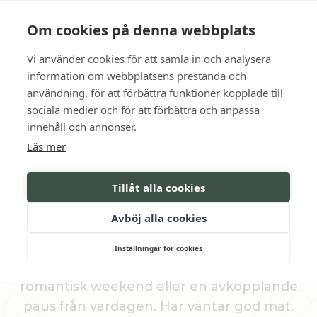
Language
Kontakt
Öppettider
Om cookies på denna webbplats
Vi använder cookies för att samla in och analysera
BOKA
information om webbplatsens prestanda och
användning, för att förbättra funktioner kopplade till
sociala medier och för att förbättra och anpassa
innehåll och annonser.
HOTELL
Läs mer
ERBJUDANDE OCH
Tillåt alla cookies
WEEKEND
Avböj alla cookies
Nedan finner ni våra weekendpaket och
Inställningar för cookies
hotellerbjudanden – perfekta för en
romantisk weekend eller en avkopplande
paus från vardagen. Här väntar god mat,