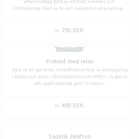
eftermiddag fylld av stillhet, smaker och
slottskänsla. Njut av te och bakverk i våra salonger
och koppla av i bastu och pool i Hertig Karls bad.
795 SEK
Fr.
RELAX
Frukost med relax
Njut av en generös hotellfrukost följt av avkoppling
i bastu och pool,. Låna badrock och tofflor- ta gärna
ett uppfriskande gott i Frösjön.
495 SEK
Fr.
Sagolik Julafton