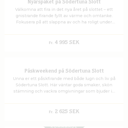
Nyårspaket på Södertuna Slott
Välkomna att fira in det nya året på slottet – ett
gnistrande firande fyllt av värme och omtanke.
Fokusera på att slappna av och ha roligt under
årets sista dagar.
4 995 SEK
Fr.
Påskweekend på Södertuna Slott
Unna er ett påskfirande med både lugn och liv på
Södertuna Slott. Här väntar goda smaker, skön
stämning och vackra omgivningar som bjuder in
till både vila och upplevelser. Checka in på
påskafton och låt oss ta hand om er med det
värdskap som hör ett riktigt slott till – för en påsk
2 625 SEK
Fr.
utan måsten, men full av möjligheter.
KOMMANDE