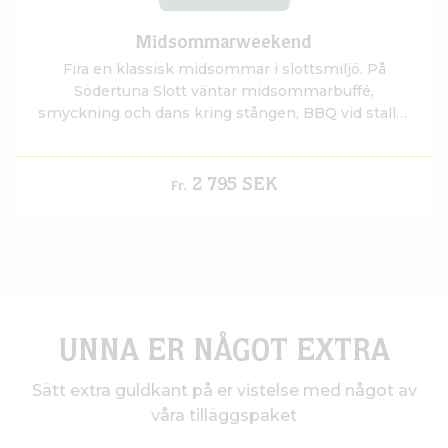
Midsommarweekend
Fira en klassisk midsommar i slottsmiljö. På
Södertuna Slott väntar midsommarbuffé,
smyckning och dans kring stången, BBQ vid stallet
och övernattning i dubbelrum.
2 795 SEK
Fr.
UNNA ER NÅGOT EXTRA
Sätt extra guldkant på er vistelse med något av
våra tilläggspaket