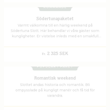
KOMMANDE
Södertunapaketet
Varmt välkomna till en härlig weekend på
Södertuna Slott. Här behandlar vi våra gäster som
kungligheter. Er vistelse inleds med en smakfull
Afternoon Tea eller sött, salt & bubbel i slottets
historiska salonger.
2 325 SEK
Fr.
POPULÄRT PAKET
Romantisk weekend
Slottet andas historia och romantik. Bli
ompysslade på kungligt manér och få tid för
varandra.