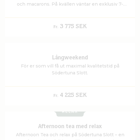
och macarons. På kvällen väntar en exklusiv 7-
rätters avsmakningsmeny i slottets vackra
matsalar, där säsongens bästa råvaror står i
centrum.
3 775 SEK
Fr.
Långweekend
För er som vill få ut maximal kvalitetstid på
Södertuna Slott.
4 225 SEK
Fr.
RELAX
Afternoon tea med relax
Afternoon Tea och relax på Södertuna Slott – en