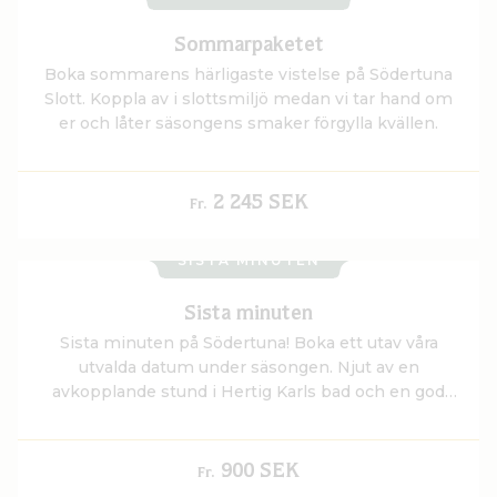
Sommarpaketet
Boka sommarens härligaste vistelse på Södertuna
Slott. Koppla av i slottsmiljö medan vi tar hand om
er och låter säsongens smaker förgylla kvällen.
2 245 SEK
Fr.
SISTA MINUTEN
Sista minuten
Sista minuten på Södertuna! Boka ett utav våra
utvalda datum under säsongen. Njut av en
avkopplande stund i Hertig Karls bad och en god
natts sömn i ett utav slottets bekväma rum. Vakna
utvilade upp till slottets generösa frukostbuffé.
900 SEK
Fr.