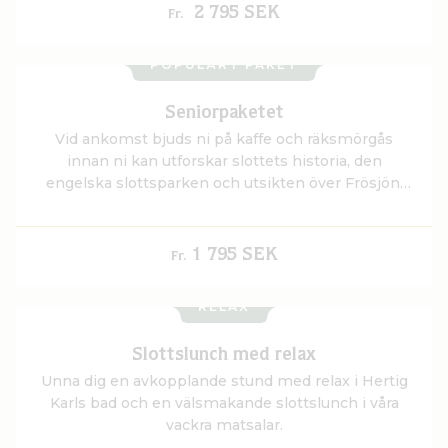
2 795 SEK
Fr.
POPULÄRT PAKET
Seniorpaketet
Vid ankomst bjuds ni på kaffe och räksmörgås
innan ni kan utforskar slottets historia, den
engelska slottsparken och utsikten över Frösjön.
På kvällen avnjuter ni en två­rätters middag i våra
vackra matsalar innan ni somnar gott.
1 795 SEK
Fr.
RELAX
Slottslunch med relax
Unna dig en avkopplande stund med relax i Hertig
Karls bad och en välsmakande slottslunch i våra
vackra matsalar.