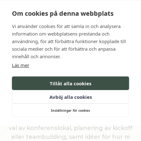
Language
Kontakt
Öppettider
Om cookies på denna webbplats
Vi använder cookies för att samla in och analysera
BOKA
information om webbplatsens prestanda och
användning, för att förbättra funktioner kopplade till
sociala medier och för att förbättra och anpassa
Tips för en lyckad konferens
innehåll och annonser.
Läs mer
KONFERENS­GUIDE
Tillåt alla cookies
För att göra er konferens på Södertuna
Avböj alla cookies
Slott så smidig och givande som möjligt har
vi tagit fram guider och checklistor som
Inställningar för cookies
stöttar er i varje steg. Här hittar ni tips för
val av konferenslokal, planering av kickoff
eller teambuilding, samt idéer för hur ni