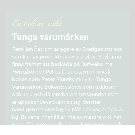
En bok av vikt
Tunga varumärken
Familjen Åström är ägare av Sveriges största
samling av produktreklamsskyltar. Skyltarna
finns främst att beskåda på Dufweholms
Herrgård och Pelles Lusthus, men också i
boken som Peter Pluntky skrivit – Tunga
Varumärken. Boken beskrivs som exklusiv
och unik och då inte bara till utseendet som
är uppseendeväckande i sig, den har
nämligen ett omslag av plåt och väger hela 3
kg. Bokens innehåll är inte av mindre vikt, här
ryms, förutom ett digert register över svensk
skylthistoria, massor av intressant fakta om