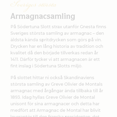
Sveriges största
Armagnacsamling
På Södertuna Slott strax utanför Gnesta finns
Sveriges största samling av armagnac – den
äldsta kända spritdrycken som görs på vin.
Drycken har en lång historia av tradition och
kvalitet då den började tillverkas redan år
1411. Därför tycker vi att armagnacen är ett
fint inslag i Södertuna Slotts miljö.
På slottet hittar ni också Skandinaviens
största samling av Greve Olivier de Montals
armagnac med årgångar ända tillbaka till år
1893. Idag hyllas Greve Olivier de Montal
unisont för sina armagnacer och detta har
medfört att Armagnac de Montal har blivit
leverantör till den franska presidenten, det