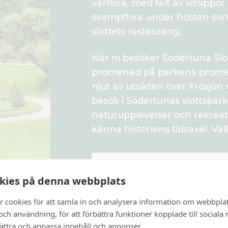
vårflora, med fält av vitsippor
svampflora under hösten som ä
slottets restaurang.
När ni besöker Södertuna Slo
promenad på parkens promen
njut av utsikten över Frösjön 
besök i Södertunas slottspark
naturupplevelser och rekreati
känna historiens tidsaxel. V
SÖDERTUNA SLOTTS HISTO
kies på denna webbplats
r cookies för att samla in och analysera information om webbpla
ch användning, för att förbättra funktioner kopplade till sociala
bättra och anpassa innehåll och annonser.