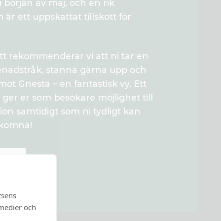
 i början av maj, och en rik
r ett uppskattat tillskott för
tt rekommenderar vi att ni tar en
adstråk, stanna gärna upp och
mot Gnesta – en fantastisk vy. Ett
 ger er som besökare möjlighet till
on samtidigt som ni tydligt kan
älkomna!
RIA
tsens
 medier och