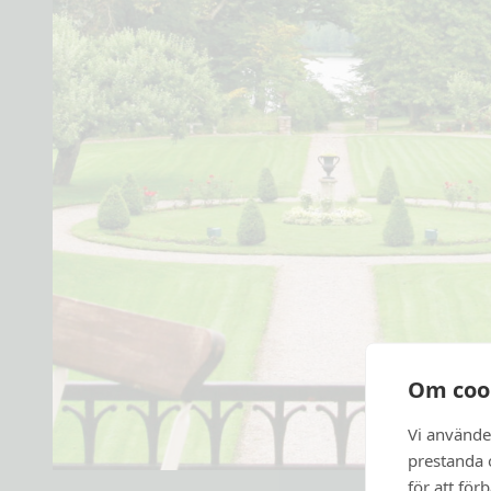
Om coo
Vi använde
prestanda o
för att för