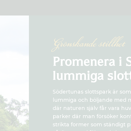
Grönskande stillhet
Promenera i 
lummiga slot
Södertunas slottspark är som
lummiga och böljande med mj
där naturen själv får vara huv
parker där man försöker kon
strikta former som ständigt 