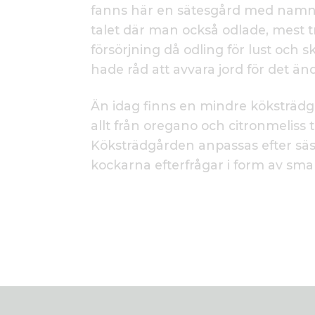
fanns här en sätesgård med namn
talet där man också odlade, mest tr
försörjning då odling för lust och
hade råd att avvara jord för det än
Än idag finns en mindre köksträdgå
allt från oregano och citronmeliss t
Köksträdgården anpassas efter säs
kockarna efterfrågar i form av sm