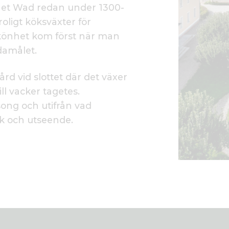
et Wad redan under 1300-
oligt köksväxter för
 skönhet kom först när man
damålet.
rd vid slottet där det växer
ill vacker tagetes.
ong och utifrån vad
ak och utseende.