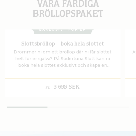
VÅRA FÄRDIGA
BRÖLLOPSPAKET
EXKLUSIVT FÖR ER
Slottsbröllop – boka hela slottet
Drömmer ni om ett bröllop där ni får slottet
A
helt för er själva? På Södertuna Slott kan ni
boka hela slottet exklusivt och skapa en
bröllopshelg med fullständig avskildhet och
d
tid att bara vara – tillsammans med era nära
och kära.
3 695 SEK
Fr.