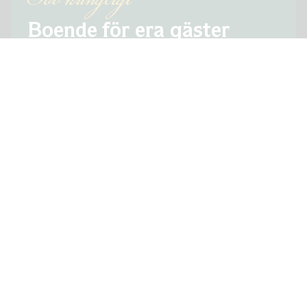
Sov kungligt
Boende för era gäster
Låt festen fortsätta med övernattning för era
gäster på Södertuna Slott. Här sover ni i
vackra rum i slottets flyglar, med närhet till
både festlokalen och Frösjöns rogivande
vyer. Morgonen därpå väntar en generös
hotellfrukost i slottets matsalar, perfekt för
att samla sällskapet innan hemresan.
LÄS MER OM BOENDE