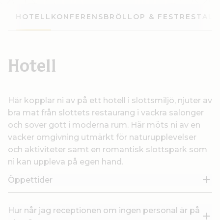
HOTELL
KONFERENS
BRÖLLOP & FEST
RESTAU
Hotell
Här kopplar ni av på ett hotell i slottsmiljö, njuter av
bra mat från slottets restaurang i vackra salonger
och sover gott i moderna rum. Här möts ni av en
vacker omgivning utmärkt för naturupplevelser
och aktiviteter samt en romantisk slottspark som
ni kan uppleva på egen hand.
Öppettider
Hur når jag receptionen om ingen personal är på