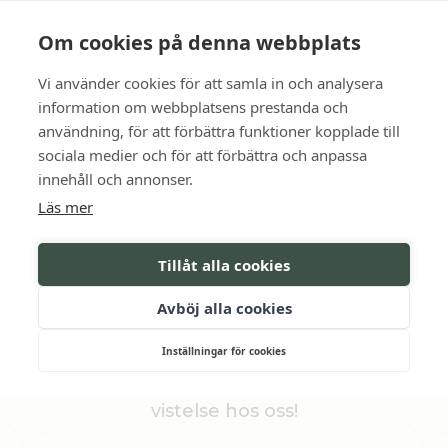
Language
Kontakt
Öppettider
Om cookies på denna webbplats
Vi använder cookies för att samla in och analysera
BOKA
information om webbplatsens prestanda och
användning, för att förbättra funktioner kopplade till
sociala medier och för att förbättra och anpassa
innehåll och annonser.
VANLIGA FRÅGOR
Läs mer
Vi har samlat all viktig information och
Tillåt alla cookies
praktiska tips inför ert besök hos oss på
Södertuna Slott. Allt för att ni ska kunna
Avböj alla cookies
koppla av, njuta och känna er som hemma
Inställningar för cookies
redan innan ni kliver över tröskeln. Varmt
välkomna till en bekymmersfri och härlig
vistelse hos oss!