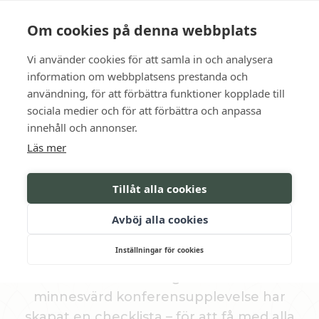
Language
Kontakt
Öppettider
Om cookies på denna webbplats
Vi använder cookies för att samla in och analysera
BOKA
information om webbplatsens prestanda och
användning, för att förbättra funktioner kopplade till
sociala medier och för att förbättra och anpassa
För inspirerande möten
innehåll och annonser.
Läs mer
ATT TÄNKA PÅ VID
Tillåt alla cookies
BOKNING AV
Avböj alla cookies
KONFERENS
Inställningar för cookies
För er som vill ha en genomtänkt och
minnesvärd konferensupplevelse har
skapat en checklista – för att få med alla