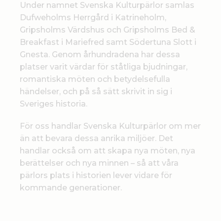
Under namnet Svenska Kulturpärlor samlas
Dufweholms Herrgård i Katrineholm,
Gripsholms Värdshus och Gripsholms Bed &
Breakfast i Mariefred samt Södertuna Slott i
Gnesta. Genom århundradena har dessa
platser varit värdar för ståtliga bjudningar,
romantiska möten och betydelsefulla
händelser, och på så sätt skrivit in sig i
Sveriges historia.
För oss handlar Svenska Kulturpärlor om mer
än att bevara dessa anrika miljöer. Det
handlar också om att skapa nya möten, nya
berättelser och nya minnen – så att våra
pärlors plats i historien lever vidare för
kommande generationer.