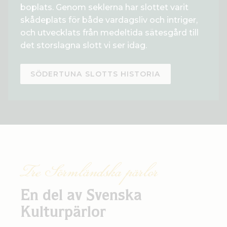
boplats. Genom seklerna har slottet varit
skådeplats för både vardagsliv och intriger,
och utvecklats från medeltida sätesgård till
det storslagna slott vi ser idag.
SÖDERTUNA SLOTTS HISTORIA
Tre Sörmländska pärlor
En del av Svenska
Kulturpärlor