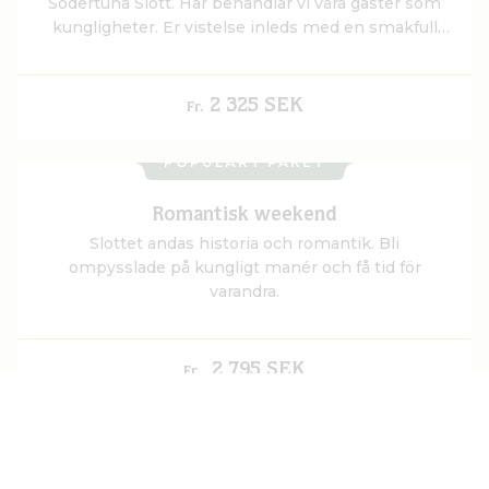
Södertuna Slott. Här behandlar vi våra gäster som
kungligheter. Er vistelse inleds med en smakfull
Afternoon Tea eller sött, salt & bubbel i slottets
historiska salonger.
2 325 SEK
Fr.
POPULÄRT PAKET
Romantisk weekend
Slottet andas historia och romantik. Bli
ompysslade på kungligt manér och få tid för
varandra.
2 795 SEK
Fr.
VISA FLER