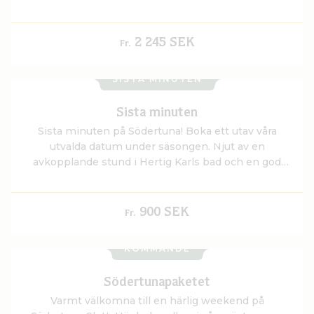
2 245 SEK
Fr.
SISTA MINUTEN
Sista minuten
Sista minuten på Södertuna! Boka ett utav våra
utvalda datum under säsongen. Njut av en
avkopplande stund i Hertig Karls bad och en god
natts sömn i ett utav slottets bekväma rum. Vakna
utvilade upp till slottets generösa frukostbuffé.
900 SEK
Fr.
KOMMANDE
Södertunapaketet
Varmt välkomna till en härlig weekend på