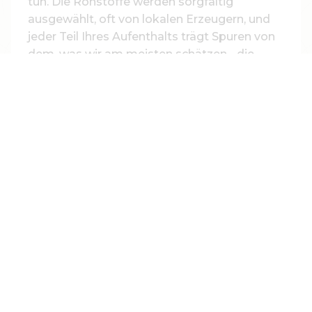
tun. Die Rohstoffe werden sorgfältig
ausgewählt, oft von lokalen Erzeugern, und
jeder Teil Ihres Aufenthalts trägt Spuren von
dem, was wir am meisten schätzen - die
Handwerkskunst, die Nähe und die Sorgfalt
in den kleinen Dingen. Ein geschmackvolles
Handwerk, das wir gerne mit unseren Gästen
teilen.
LESEN SIE HIER MEHR ÜBER UNSERE
BÄCKEREI