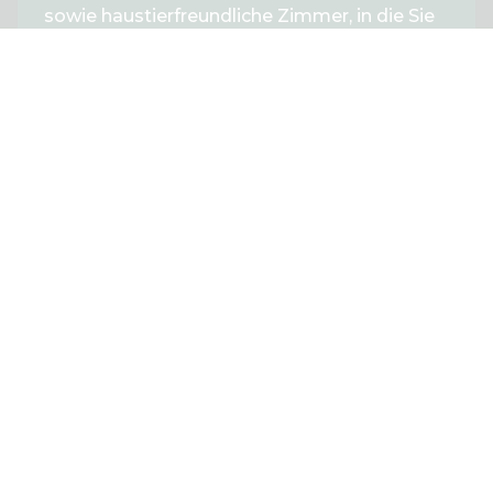
sowie haustierfreundliche Zimmer, in die Sie
gerne Ihren Hund oder ein anderes Haustier
mitbringen können.
EIN HOTEL BUCHEN
EIN SCHLOSS, AUF DAS MAN SICH FREUEN KANN