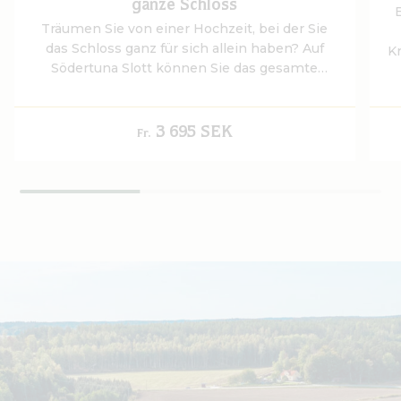
ganze Schloss
E
Träumen Sie von einer Hochzeit, bei der Sie
das Schloss ganz für sich allein haben? Auf
Kr
Södertuna Slott können Sie das gesamte
u
Schloss exklusiv buchen und ein
Hochzeitswochenende mit absoluter
Privatsphäre und Zeit für sich selbst gestalten
3 695 SEK
Fr.
- zusammen mit Ihren Liebsten.