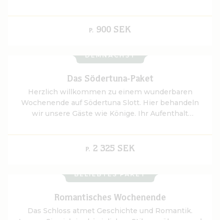
Hertig Karls Bad und eine gute Nacht in einem der
komfortablen Zimmer des Schlosses. Wachen Sie
erfrischt auf und genießen Sie das reichhaltige
900 SEK
P.
Frühstücksbuffet des Schlosses.
DEMNÄCHST
Das Södertuna-Paket
Herzlich willkommen zu einem wunderbaren
Wochenende auf Södertuna Slott. Hier behandeln
wir unsere Gäste wie Könige. Ihr Aufenthalt
beginnt mit einem leckeren Afternoon Tea oder
süßem, salzigem und prickelndem Sekt in den
historischen Salons des Schlosses.
2 325 SEK
P.
BELIEBTES PAKET
Romantisches Wochenende
Das Schloss atmet Geschichte und Romantik.