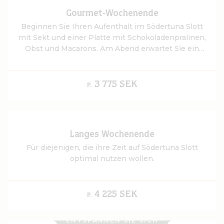
Gourmet-Wochenende
Beginnen Sie Ihren Aufenthalt im Södertuna Slott
mit Sekt und einer Platte mit Schokoladenpralinen,
Obst und Macarons. Am Abend erwartet Sie ein
exklusives 7-Gänge-Degustationsmenü in den
schönen Speisesälen des Schlosses, bei dem die
besten saisonalen Zutaten im Mittelpunkt stehen.
3 775 SEK
P.
Langes Wochenende
Für diejenigen, die ihre Zeit auf Södertuna Slott
optimal nutzen wollen.
4 225 SEK
P.
ENTSPANNEN SIE SICH