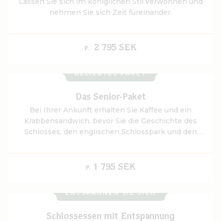
Lassen Sie sich im königlichen Stil verwöhnen und
nehmen Sie sich Zeit füreinander.
2 795 SEK
P.
BELIEBTES PAKET
Das Senior-Paket
Bei Ihrer Ankunft erhalten Sie Kaffee und ein
Krabbensandwich, bevor Sie die Geschichte des
Schlosses, den englischen Schlosspark und den
Blick auf den See Frösjön erkunden. Am Abend
genießen Sie ein Zwei-Gänge-Menü in unseren
schönen Speisesälen, bevor Sie zu Bett gehen.
1 795 SEK
P.
ENTSPANNEN SIE SICH
Schlossessen mit Entspannung