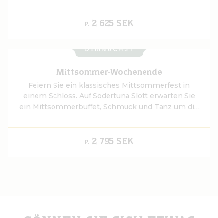
Erholen und Erleben ein. Checken Sie in der
Osternacht ein und lassen Sie sich von uns mit der
2 625 SEK
P.
Gastfreundschaft eines echten Schlosses
verwöhnen - für ein Ostern ohne Muss, aber voller
DEMNÄCHST
Möglichkeiten.
Mittsommer-Wochenende
Feiern Sie ein klassisches Mittsommerfest in
einem Schloss. Auf Södertuna Slott erwarten Sie
ein Mittsommerbuffet, Schmuck und Tanz um die
Stange, ein Grillfest in den Stallungen und eine
Übernachtung im Doppelzimmer.
2 795 SEK
P.