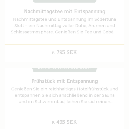
Nachmittagstee mit Entspannung
Nachmittagstee und Entspannung im Södertuna
Slott – ein Nachmittag voller Ruhe, Aromen und
Schlossatmosphäre. Genießen Sie Tee und Gebäck
in unseren Lounges und entspannen Sie in der
Sauna und im Pool in Hertig Karls Bad.
795 SEK
P.
ENTSPANNEN SIE SICH
Frühstück mit Entspannung
Genießen Sie ein reichhaltiges Hotelfrühstück und
entspannen Sie sich anschließend in der Sauna
und im Schwimmbad, leihen Sie sich einen
Bademantel und Hausschuhe und nehmen Sie ein
erfrischendes Bad im Frösjön.
495 SEK
P.