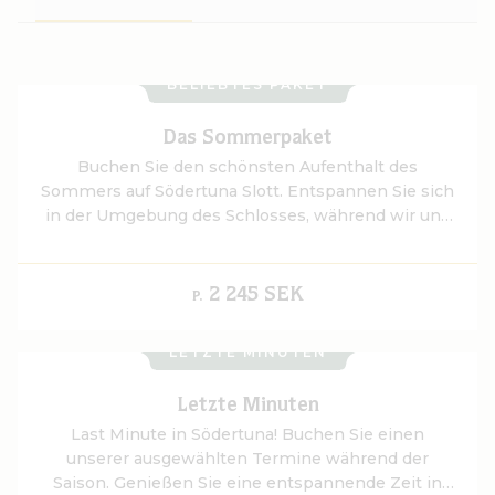
BELIEBTES PAKET
Das Sommerpaket
Buchen Sie den schönsten Aufenthalt des
Sommers auf Södertuna Slott. Entspannen Sie sich
in der Umgebung des Schlosses, während wir uns
um Sie kümmern, und lassen Sie sich den Abend
von den Aromen der Saison verschönern.
2 245 SEK
P.
LETZTE MINUTEN
Letzte Minuten
Last Minute in Södertuna! Buchen Sie einen
unserer ausgewählten Termine während der
Saison. Genießen Sie eine entspannende Zeit in