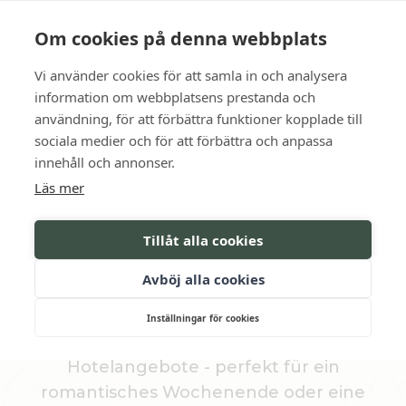
Sprache
Kontakt
Die Öffnungszeiten
Om cookies på denna webbplats
Vi använder cookies för att samla in och analysera
BUCHEN SIE
information om webbplatsens prestanda och
användning, för att förbättra funktioner kopplade till
sociala medier och för att förbättra och anpassa
innehåll och annonser.
HOTELS
Läs mer
ANGEBOTE UND
Tillåt alla cookies
WOCHENENDEN
Avböj alla cookies
Nachfolgend finden Sie unsere
Inställningar för cookies
Wochenendpauschalen und
Hotelangebote - perfekt für ein
romantisches Wochenende oder eine