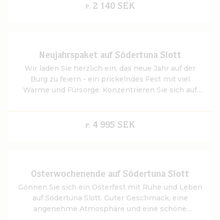
2 140 SEK
P.
Neujahrspaket auf Södertuna Slott
Wir laden Sie herzlich ein, das neue Jahr auf der
Burg zu feiern - ein prickelndes Fest mit viel
Wärme und Fürsorge. Konzentrieren Sie sich auf
Entspannung und Spaß in den letzten Tagen des
Jahres.
4 995 SEK
P.
Osterwochenende auf Södertuna Slott
Gönnen Sie sich ein Osterfest mit Ruhe und Leben
auf Södertuna Slott. Guter Geschmack, eine
angenehme Atmosphäre und eine schöne
Umgebung erwarten Sie hier und laden Sie zum