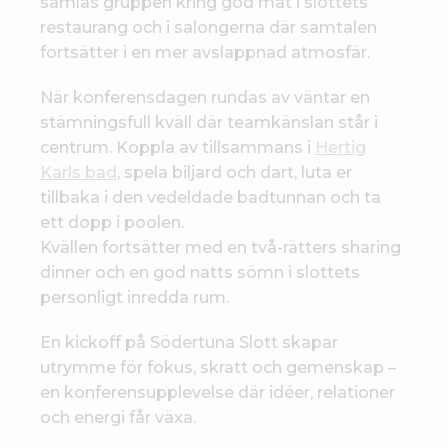
samlas gruppen kring god mat i slottets
restaurang och i salongerna där samtalen
fortsätter i en mer avslappnad atmosfär.
När konferensdagen rundas av väntar en
stämningsfull kväll där teamkänslan står i
centrum. Koppla av tillsammans i
Hertig
Karls bad
, spela biljard och dart, luta er
tillbaka i den vedeldade badtunnan och ta
ett dopp i poolen.
Kvällen fortsätter med en två-rätters sharing
dinner och en god natts sömn i slottets
personligt inredda rum.
En kickoff på Södertuna Slott skapar
utrymme för fokus, skratt och gemenskap –
en konferensupplevelse där idéer, relationer
och energi får växa.