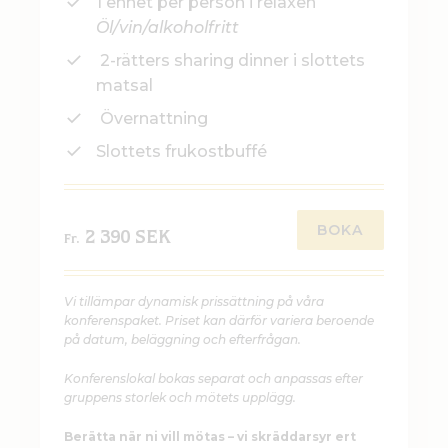
1 enhet per person i relaxen
Öl/vin/alkoholfritt
2-rätters sharing dinner i slottets
matsal
Övernattning
Slottets frukostbuffé
BOKA
2 390 SEK
Fr.
Vi tillämpar dynamisk prissättning på våra
konferenspaket. Priset kan därför variera beroende
på datum, beläggning och efterfrågan.
Konferenslokal bokas separat och anpassas efter
gruppens storlek och mötets upplägg.
Berätta när ni vill mötas – vi skräddarsyr ert