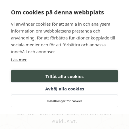
Language
Kontakt
Öppettider
Om cookies på denna webbplats
Vi använder cookies för att samla in och analysera
BOKA
information om webbplatsens prestanda och
användning, för att förbättra funktioner kopplade till
sociala medier och för att förbättra och anpassa
KONFERENS­­
innehåll och annonser.
Läs mer
FÖRFRÅGAN
Tillåt alla cookies
Oavsett om ni har en tydlig plan eller bara
Avböj alla cookies
vill bolla idéer, är ni varmt välkomna att höra
av er.
Inställningar för cookies
Vi skräddarsyr gärna en offert utifrån era
behov – litet eller stort, enkelt eller
exklusivt.