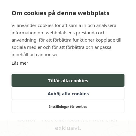
Language
Kontakt
Öppettider
Om cookies på denna webbplats
Vi använder cookies för att samla in och analysera
BOKA
information om webbplatsens prestanda och
användning, för att förbättra funktioner kopplade till
sociala medier och för att förbättra och anpassa
KONFERENS­­
innehåll och annonser.
Läs mer
FÖRFRÅGAN
Tillåt alla cookies
Oavsett om ni har en tydlig plan eller bara
Avböj alla cookies
vill bolla idéer, är ni varmt välkomna att höra
av er.
Inställningar för cookies
Vi skräddarsyr gärna en offert utifrån era
behov – litet eller stort, enkelt eller
exklusivt.