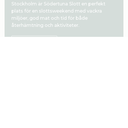
Stockholm är Södertuna Slott en perfekt
plats för en slottsweekend med vackra
miljöer, god mat och tid för både
återhämtning och aktiviteter.
BOKA HOTELL
Se mer
VAD HÄNDER HOS OSS?
Sommarens öppettider