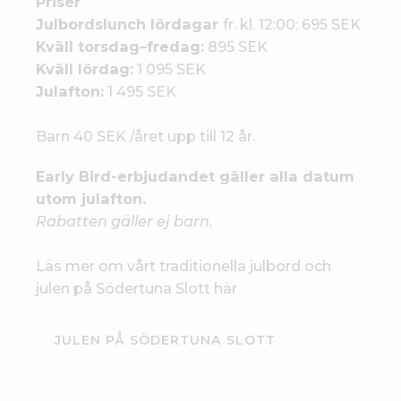
Priser
Julbordslunch lördagar
fr. kl. 12:00: 695 SEK
Kväll torsdag–fredag:
895 SEK
Kväll lördag:
1 095 SEK
Julafton:
1 495 SEK
Barn 40 SEK /året upp till 12 år.
Early Bird-erbjudandet gäller alla datum
utom julafton.
Rabatten gäller ej barn.
Läs mer om vårt traditionella julbord och
julen på Södertuna Slott här
JULEN PÅ SÖDERTUNA SLOTT