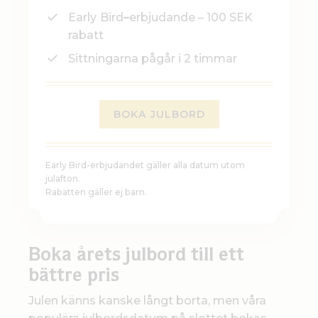
Early
Bird
–
erbjudande – 100 SEK
rabatt
Sittningarna pågår i 2 timmar
BOKA JULBORD
Early Bird-erbjudandet gäller alla datum utom
julafton.
Rabatten gäller ej barn.
Boka årets julbord till ett
bättre pris
Julen känns kanske långt borta, men våra
populära julbordsdatum på slottet bokas