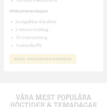
Slottets frukostbuffé
Midsommardagen
Jordgubbar & bubbel
2-rätters middag
Fri övernattning
Frukostbuffé
BOKA MIDSOMMARWEEKEND
VÅRA MEST POPULÄRA
HÖGTIDER & TEMADAGAR