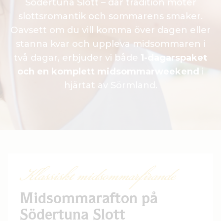
Södertuna Slott – där tradition möter
slottsromantik och sommarens smaker.
Oavsett om du vill komma över dagen eller
stanna kvar och uppleva midsommaren i
två dagar, erbjuder vi både
1-dagarspaket
och en komplett midsommarweekend
i
hjärtat av Sörmland.
Klassiskt midsommarfirande
Midsommarafton på
Södertuna Slott