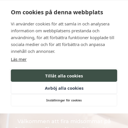
Language
Kontakt
Öppettider
Om cookies på denna webbplats
Vi använder cookies för att samla in och analysera
BOKA
information om webbplatsens prestanda och
användning, för att förbättra funktioner kopplade till
sociala medier och för att förbättra och anpassa
Fira ljusets högtid
innehåll och annonser.
Läs mer
FIRA MIDSOMMAR
Tillåt alla cookies
PÅ SÖDERTUNA
Avböj alla cookies
SLOTT
Inställningar för cookies
Välkommen att fira midsommar på