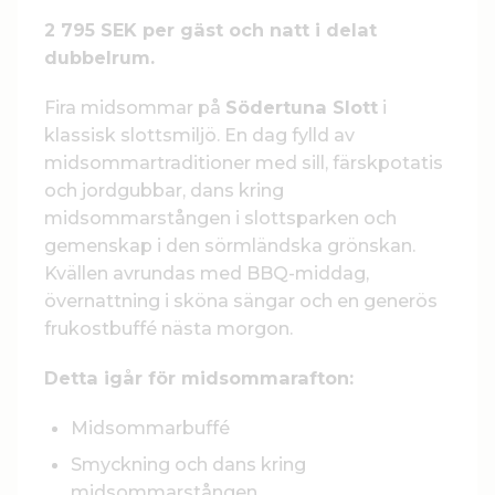
2 795 SEK per gäst och natt i delat
dubbelrum.
Fira midsommar på
Södertuna Slott
i
klassisk slottsmiljö. En dag fylld av
midsommartraditioner med sill, färskpotatis
och jordgubbar, dans kring
midsommarstången i slottsparken och
gemenskap i den sörmländska grönskan.
Kvällen avrundas med BBQ-middag,
övernattning i sköna sängar och en generös
frukostbuffé nästa morgon.
Detta igår för midsommarafton:
Midsommarbuffé
Smyckning och dans kring
midsommarstången