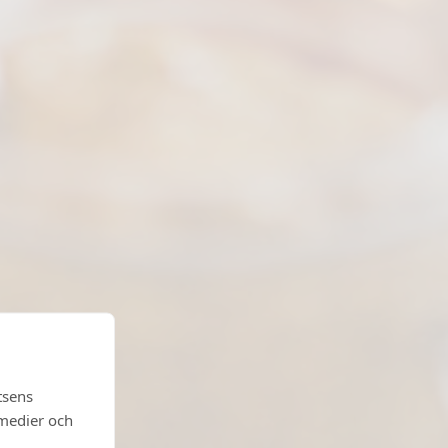
tsens
 medier och