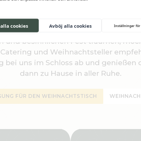
 alla cookies
Avböj alla cookies
Inställningar för
r Weihnachtszeit zu oft in der Küche ge
n und besinnlichen Fest träumen, möch
Catering und Weihnachtsteller empfehl
 bei uns im Schloss ab und genießen 
dann zu Hause in aller Ruhe.
GUNG FÜR DEN WEIHNACHTSTISCH
WEIHNACH