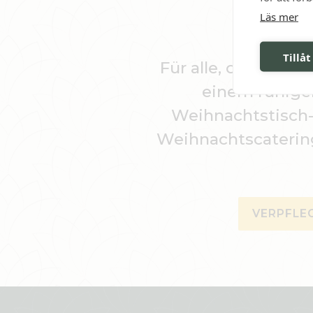
Läs mer
Tillåt
Für alle, die in de
einem ruhige
Weihnachtstisch-
Weihnachtscatering
VERPFLE