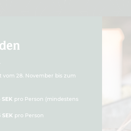
 den
h
st vom 28. November bis zum
5
SEK
pro Person (mindestens
5 SEK
pro Person