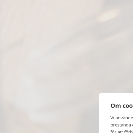
Om coo
Vi använde
prestanda o
för att för