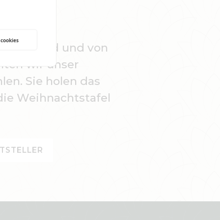
 cookies
stresst sind und von
ten wir unser
en. Sie holen das
die Weihnachtstafel
TSTELLER