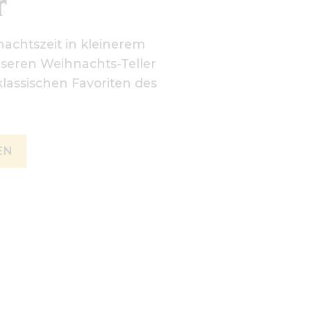
r
achtszeit in kleinerem
nseren Weihnachts-Teller
lassischen Favoriten des
EN