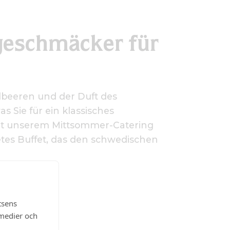
eschmäcker für
rdbeeren und der Duft des
s Sie für ein klassisches
it unserem Mittsommer-Catering
tetes Buffet, das den schwedischen
UCHEN
tsens
 medier och