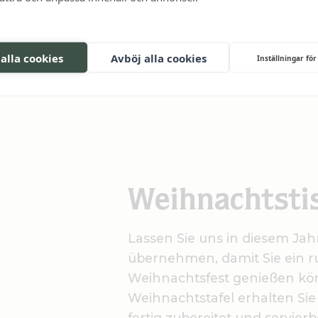
 alla cookies
Avböj alla cookies
Inställningar för
Weihnachtsti
Lassen Sie uns in diesem Ja
übernehmen, damit Sie ein ru
Weihnachtsfest genießen kön
Weihnachtstafel erhalten Sie 
fertig zubereitet und servier