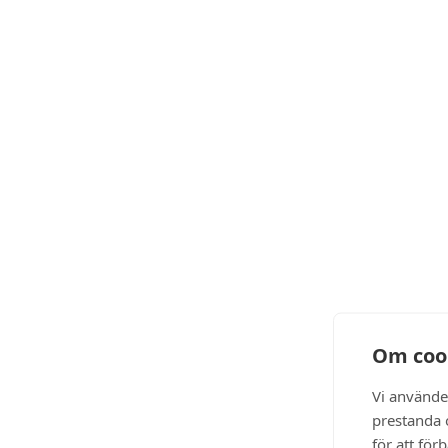
Om coo
Vi använde
prestanda o
för att för