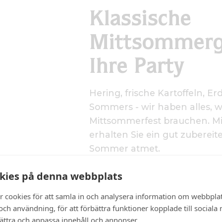
Klassische
Mittsommerg
Ihre Party
Hering, frische Kartoffeln, E
Sommers - wir haben alles, wa
Mittsommerfest brauchen. M
erhalten Sie ein gut zuberei
Sommer atmet.
kies på denna webbplats
MITTSOMMER-CATERING B
r cookies för att samla in och analysera information om webbpla
ch användning, för att förbättra funktioner kopplade till sociala
bättra och anpassa innehåll och annonser.