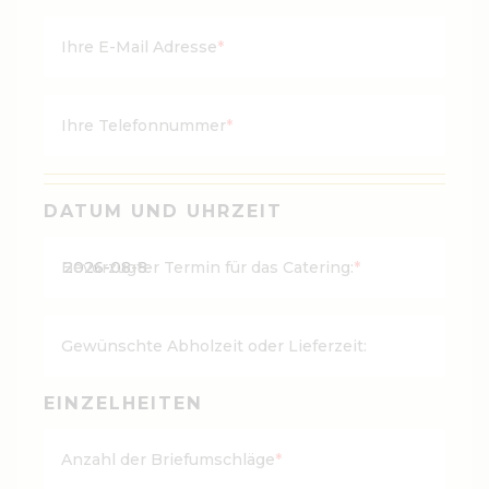
Ihre E-Mail Adresse
*
Ihre Telefonnummer
*
DATUM UND UHRZEIT
JJJJJ
Bevorzugter Termin für das Catering:
*
Bind
MM
Bind
Gewünschte Abholzeit oder Lieferzeit:
TT
EINZELHEITEN
Anzahl der Briefumschläge
*