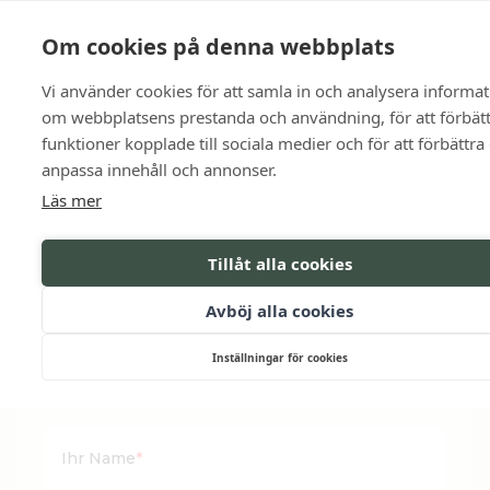
Sprache
Kontakt
Die Öffnungszeiten
Om cookies på denna webbplats
Vi använder cookies för att samla in och analysera informa
BUCHEN
om webbplatsens prestanda och användning, för att förbät
funktioner kopplade till sociala medier och för att förbättra
anpassa innehåll och annonser.
NEUJAHRSVERPFLEG
Läs mer
BUCHEN
-
Tillåt alla cookies
3-GANG
Avböj alla cookies
Letzte Bestellung 29. Dezember vor 12:00
Inställningar för cookies
Ihr Name
*