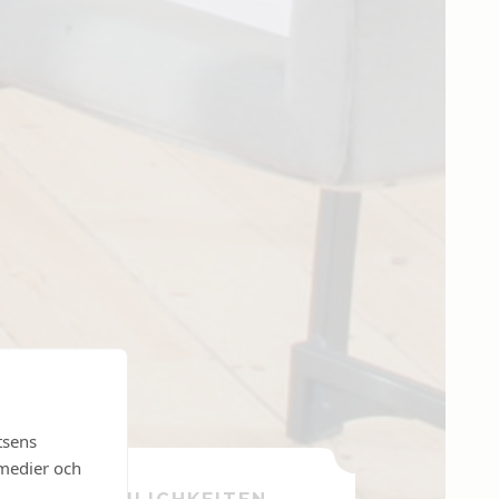
tsens
 medier och