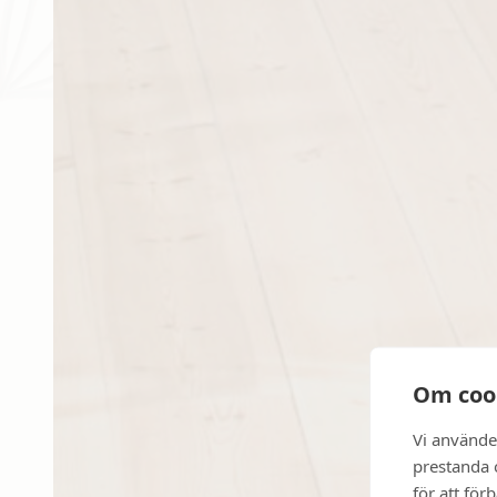
Om coo
Vi använde
prestanda o
för att för