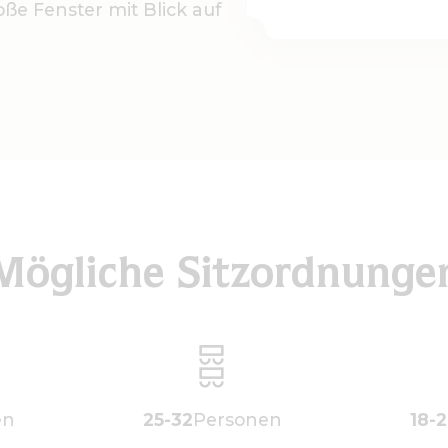
ße Fenster mit Blick auf
Mögliche Sitzordnunge
en
25-32
Personen
18-