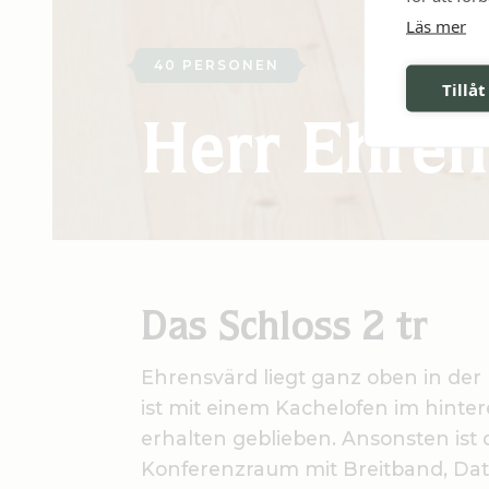
Läs mer
40 PERSONEN
Tillåt
Herr Ehren
Das Schloss 2 tr
Ehrensvärd liegt ganz oben in der
ist mit einem Kachelofen im hinte
erhalten geblieben. Ansonsten is
Konferenzraum mit Breitband, Dat