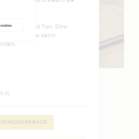
R DIE RÄUMLICHKEITEN
ter
 cookies
 Leinwand und Ton. Eine
e Videokamera kann
rden.
i-Fi
CHUNGSANFRAGE