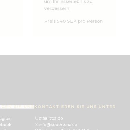
um Ihr Esserlebnis zu
verbessern.
Preis 540 SEK pro Person
LGEN SIE UNS
KONTAKTIEREN SIE UNS UNTER
tagram
0158-705 00
ebook
info@sodertuna.se