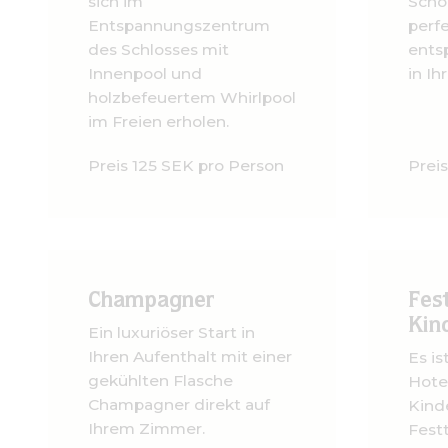
sich im
Scho
Entspannungszentrum
perfe
des Schlosses mit
ents
Innenpool und
in I
holzbefeuertem Whirlpool
im Freien erholen.
Preis 125 SEK pro Person
Prei
Champagner
Fest
Kin
Ein luxuriöser Start in
Ihren Aufenthalt mit einer
Es is
gekühlten Flasche
Hote
Champagner direkt auf
Kind
Ihrem Zimmer.
Fest