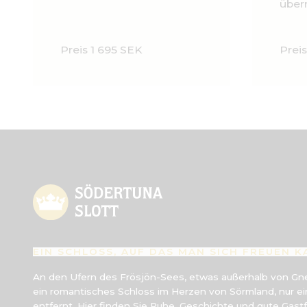
über
Preis 1 695 SEK
Prei
EIN SCHLOSS, AUF DAS MAN SICH FREUEN 
An den Ufern des Frösjön-Sees, etwas außerhalb von Gnes
ein romantisches Schloss im Herzen von Sörmland, nur e
entfernt. Hier finden Sie Ruhe, Geschichte und gute Gast