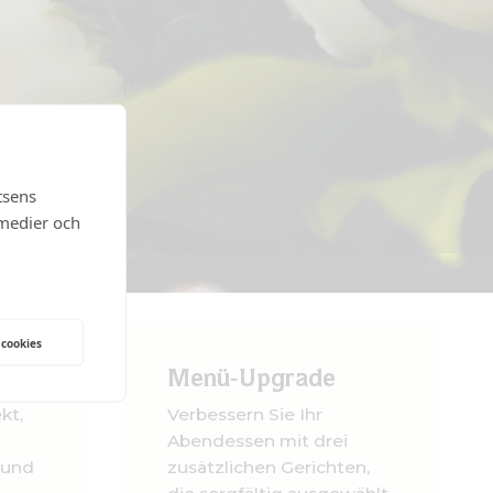
tsens
 medier och
 cookies
aket
Menü-Upgrade
kt,
Verbessern Sie Ihr
Abendessen mit drei
 und
zusätzlichen Gerichten,