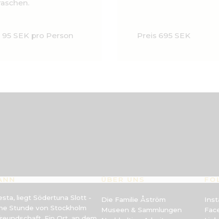
raschen.
s 95 SEK pro Person
Preis 695 SEK
KANN
ÜBER UNS
FO
ta, liegt Södertuna Slott -
Die Familie Åström
Ins
ine Stunde von Stockholm
Museen & Sammlungen
Fac
freundschaft. Ein Ort, an dem