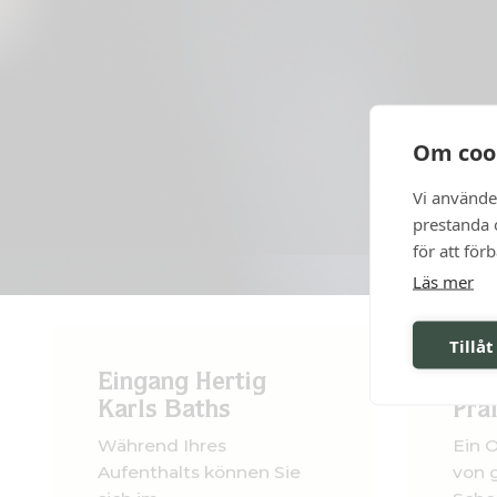
Om coo
Vi använde
prestanda o
för att för
Läs mer
Tillåt
Eingang Hertig
Obs
Karls Baths
Pra
Während Ihres
Ein O
Aufenthalts können Sie
von 