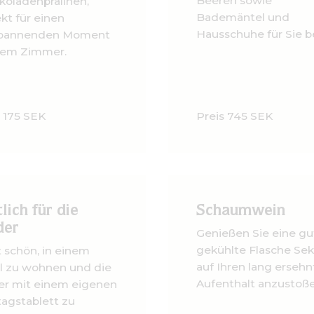
Beeren sowie
koladenpralinen,
Bademäntel und
kt für einen
Hausschuhe für Sie b
pannenden Moment
hrem Zimmer.
s 175 SEK
Preis 745 SEK
lich für die
Schaumwein
der
Genießen Sie eine gu
gekühlte Flasche Sek
t schön, in einem
auf Ihren lang erseh
l zu wohnen und die
Aufenthalt anzustoße
er mit einem eigenen
tagstablett zu