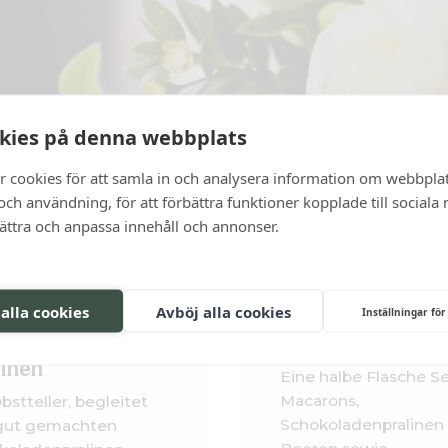
kies på denna webbplats
r cookies för att samla in och analysera information om webbpla
ch användning, för att förbättra funktioner kopplade till sociala
bättra och anpassa innehåll och annonser.
 alla cookies
Avböj alla cookies
Inställningar för
tteller mit
Romantisches P
linen
Eine halbe Flasche Se
Macarons,
bstteller, begleitet
Schokoladenpralinen
gut gemachten