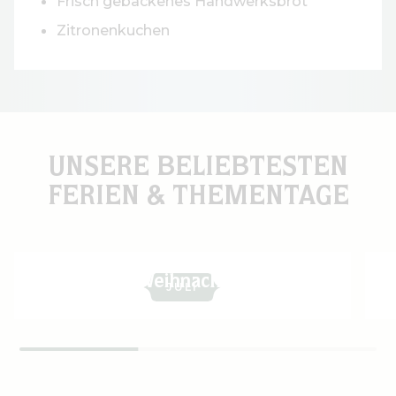
Frisch gebackenes Handwerksbrot
Zitronenkuchen
UNSERE BELIEBTESTEN
FERIEN & THEMENTAGE
Feiern Sie Weihnachten mit uns
JULI