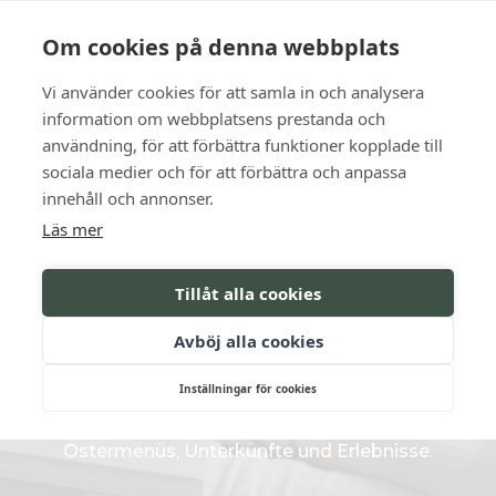
Sprache
Kontakt
Die Öffnungszeiten
Om cookies på denna webbplats
Vi använder cookies för att samla in och analysera
BUCHEN SIE
information om webbplatsens prestanda och
användning, för att förbättra funktioner kopplade till
sociala medier och för att förbättra och anpassa
Feste für die ganze Familie
innehåll och annonser.
Läs mer
FEIERN SIE OSTERN
Tillåt alla cookies
AUF SCHLOSS
Avböj alla cookies
SÖDERTUNA
Inställningar för cookies
Ostermenüs, Unterkünfte und Erlebnisse.